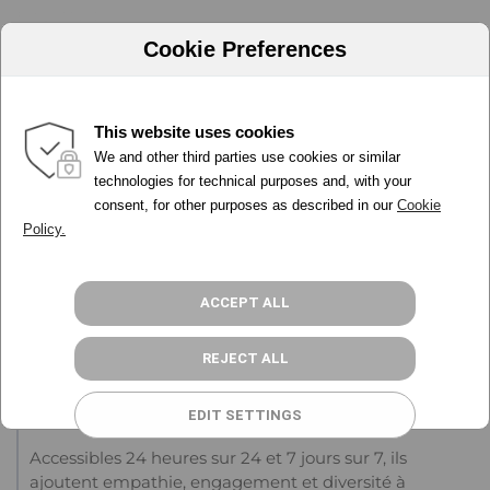
Cookie Preferences
Chattez
This website uses cookies
We and other third parties use cookies or similar
POURQUOI ADA
technologies for technical purposes and, with your
Étonnez
consent, for other purposes as described in our
Cookie
FONCTIONNALITÉS
Policy.
TARIFS
DEVENIR PARTENAIRE
Convertissez
RESSOURCES
ACCEPT ALL
CONNEXION
REJECT ALL
ESSAI GRATUIT
Assistants virtuels 3D
EDIT SETTINGS
Accessibles 24 heures sur 24 et 7 jours sur 7, ils
ajoutent empathie, engagement et diversité à