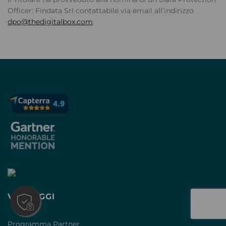
Officer: Findata Srl contattabile via email all’indirizzo
dpo@thedigitalbox.com
.
VANTAGGI
Programma Partner