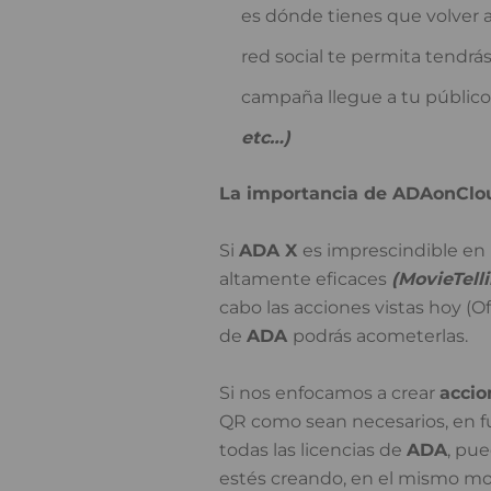
es dónde tienes que volver a
red social te permita tendrá
campaña llegue a tu público 
etc…)
La importancia de ADAonClou
Si
ADA X
es imprescindible en 
altamente eficaces
(MovieTell
cabo las acciones vistas hoy (Of
de
ADA
podrás acometerlas.
Si nos enfocamos a crear
accio
QR como sean necesarios, en fu
todas las licencias de
ADA
, pu
estés creando, en el mismo m