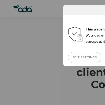
PORQUÉ ADA
This websit
We and other t
purposes as d
Cómo 
EDIT SETTINGS
clie
Co