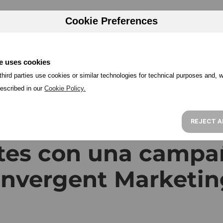
HERRAMIENTAS
PRECIOS
PROGRAMA PARTNER
RECU
Cookie Preferences
e uses cookies
hird parties use cookies or similar technologies for technical purposes and, w
escribed in our
Cookie Policy.
llegar a tus poten
REJECT A
ntes con una campa
nvergent Marketi