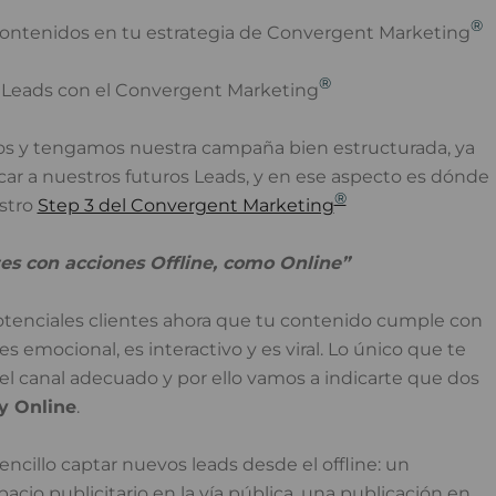
®
ontenidos en tu estrategia de Convergent Marketing
®
e Leads con el Convergent Marketing
os y tengamos nuestra campaña bien estructurada, ya
ar a nuestros futuros Leads, y en ese aspecto es dónde
®
stro
Step 3 del Convergent Marketing
ntes con acciones Offline, como Online”
 potenciales clientes ahora que tu contenido cumple con
es emocional, es interactivo y es viral. Lo único que te
 del canal adecuado y por ello vamos a indicarte que dos
 y Online
.
ncillo captar nuevos leads desde el offline: un
pacio publicitario en la vía pública, una publicación en