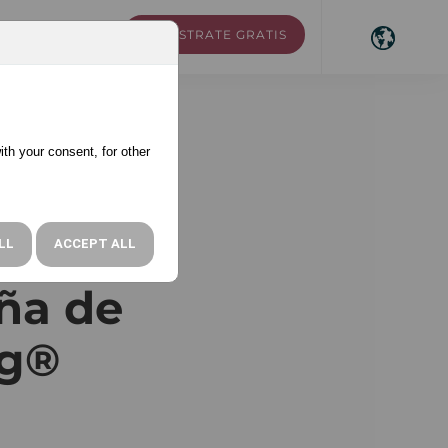
REGÍSTRATE GRATIS
RSOS
ACCESO
ith your consent, for other
ciales
LL
ACCEPT ALL
ña de
ng®