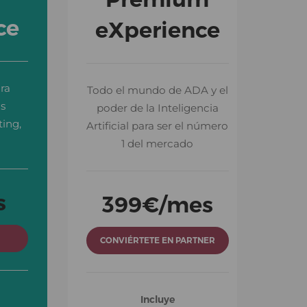
ce
eXperience
ce
eXperience
ara
Todo el mundo de ADA y el
ara
Todo el mundo de ADA y el
us
poder de la Inteligencia
us
poder de la Inteligencia
ing,
Artificial para ser el número
ing,
Artificial para ser el número
1 del mercado
1 del mercado
s
399
€/mes
s
399
€/mes
CONVIÉRTETE EN PARTNER
CONVIÉRTETE EN PARTNER
Incluye
Incluye
100.000 contactos