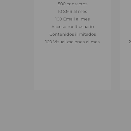
500 contactos
10 SMS al mes
10 SMS al mes
100 Email al mes
100 Email al mes
Acceso multiusuario
Acceso multiusuario
Contenidos ilimitados
Contenidos ilimitados
100 Visualizaciones al mes
2
100 Visualizaciones al mes
2