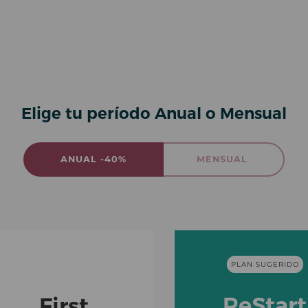
Elige tu período Anual o Mensual
ANUAL -40%
MENSUAL
PLAN SUGERIDO
PLAN SUGERIDO
ReStart
First
ReStart
First