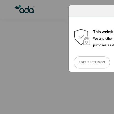
PORQUÉ ADA
This websit
We and other t
purposes as d
EDIT SETTINGS