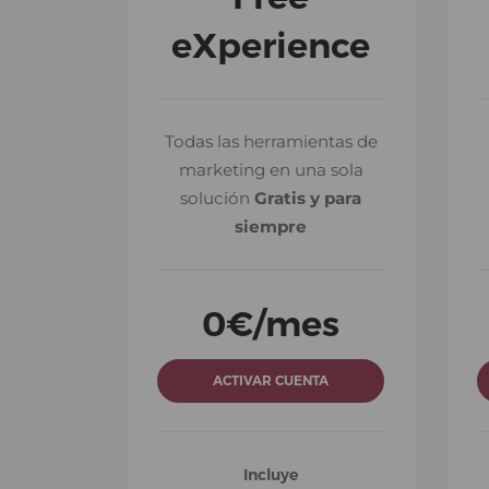
eXperience
eXperience
Todas las herramientas de
Todas las herramientas de
marketing en una sola
marketing en una sola
solución
Gratis y para
solución
Gratis y para
siempre
siempre
0
€/mes
0
€/mes
ACTIVAR CUENTA
ACTIVAR CUENTA
Incluye
Incluye
500 contactos