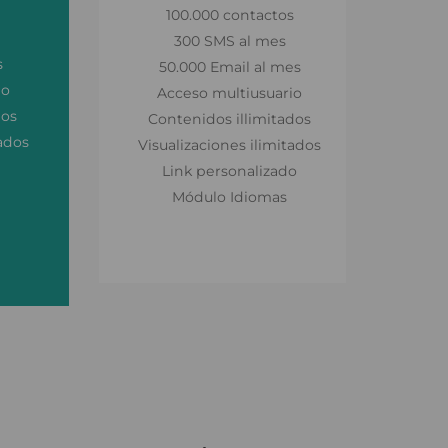
100.000 contactos
300 SMS al mes
300 SMS al mes
s
50.000 Email al mes
s
50.000 Email al mes
io
Acceso multiusuario
io
Acceso multiusuario
dos
Contenidos illimitados
dos
Contenidos illimitados
tados
Visualizaciones illimitados
tados
Visualizaciones ilimitados
Link personalizado
Link personalizado
Módulo Idiomas
Módulo Idiomas