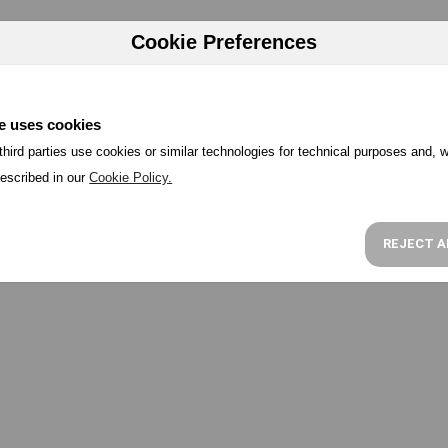
HERRAMIENTAS
PRECIOS
PROGRAMA PARTNER
RECU
Cookie Preferences
e uses cookies
hird parties use cookies or similar technologies for technical purposes and, w
escribed in our
Cookie Policy.
REJECT A