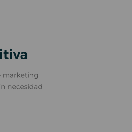
itiva
e marketing
in necesidad