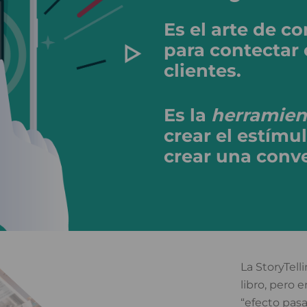
Es el arte de co
para contectar 
clientes.
Es la
herramien
crear el estímu
crear una conve
La StoryTell
libro, pero e
“efecto pasa