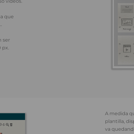
o vídeos.
lla que
.
 ser
 px.
A medida que
plantilla, d
va quedando,