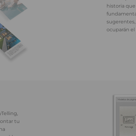
historia que
fundamental
sugerentes,
ocuparán el 
Telling,
contar tu
una