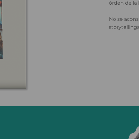
órden de la h
No se aconse
storytelling