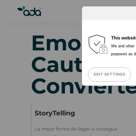
PORQUÉ ADA
Emocion
This websit
We and other t
Cautiva
purposes as d
EDIT SETTINGS
Conviert
StoryTelling
La mejor forma de llegar a conseguir