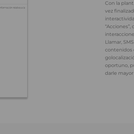
Con la plant
vez finaliza
interactivid
“Acciones”,
interaccione
Llamar, SMS,
contenidos 
golocalizac
oportuno, pu
darle mayor 