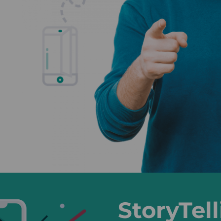
StoryTel