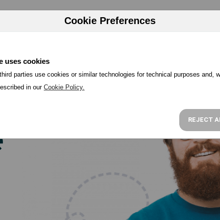
HERRAMIENTAS
PRECIOS
PROGRAMA PARTNER
RECU
Cookie Preferences
a
e uses cookies
hird parties use cookies or similar technologies for technical purposes and, w
escribed in our
Cookie Policy.
REJECT A
e