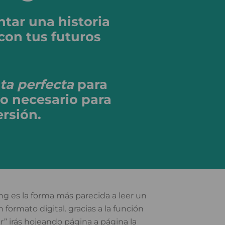
ntar una historia
con tus futuros
ta perfecta
para
lo necesario para
rsión.
ing es la forma más parecida a leer un
n formato digital. gracias a la función
r” irás hojeando página a página la