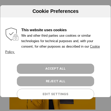
Cookie Preferences
Todo lo que necesitas saber
This website uses cookies
We and other third parties use cookies or similar
sobre marketing digital
PORQUÉ ADA
technologies for technical purposes and, with your
consent, for other purposes as described in our
Cookie
HERRAMIENTAS
Policy.
PRECIOS
PROGRAMA PARTNER
RECURSOS
ACCEPT ALL
ACCESO
REJECT ALL
REGÍSTRATE GRATIS
EDIT SETTINGS