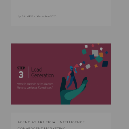
by
JAIMEG •
16 octubre 2020
AGENCIAS ARTIFICIAL INTELLIGENCE
CONVERGENT MARKETING