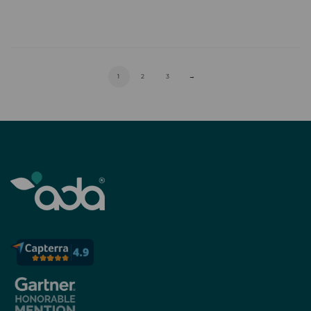
1
2
3
→