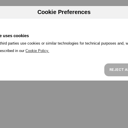
HERRAMIENTAS
PRECIOS
PROGRAMA PARTNER
RECU
Cookie Preferences
e uses cookies
hird parties use cookies or similar technologies for technical purposes and, w
escribed in our
Cookie Policy.
REJECT A