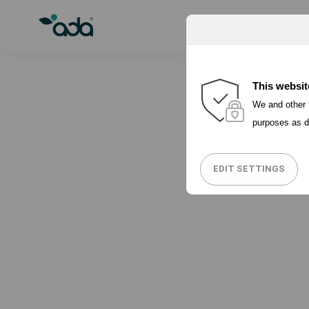
PORQUÉ ADA
This websit
We and other t
purposes as d
EDIT SETTINGS