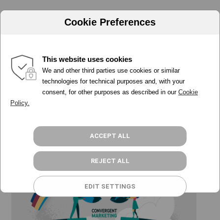
Cookie Preferences
This website uses cookies
base de datos de acuerdo
We and other third parties use cookies or similar
PORQUÉ ADA
technologies for technical purposes and, with your
rgpd
consent, for other purposes as described in our
Cookie
HERRAMIENTAS
Policy.
PRECIOS
PROGRAMA PARTNER
RECURSOS
ACCEPT ALL
ACCESO
REJECT ALL
REGÍSTRATE GRATIS
EDIT SETTINGS