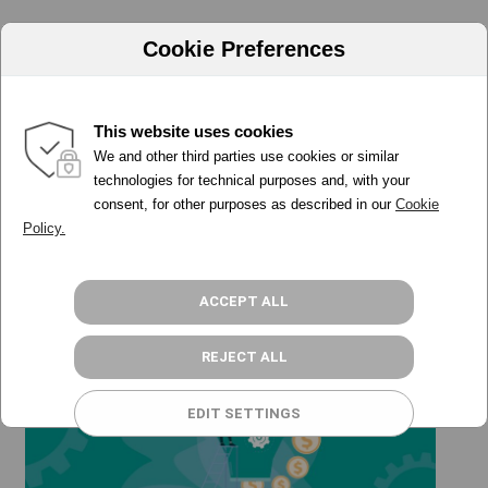
Cookie Preferences
This website uses cookies
perfilar contactos base de
We and other third parties use cookies or similar
PORQUÉ ADA
technologies for technical purposes and, with your
datos
consent, for other purposes as described in our
Cookie
HERRAMIENTAS
Policy.
PRECIOS
PROGRAMA PARTNER
RECURSOS
ACCEPT ALL
ACCESO
REJECT ALL
REGÍSTRATE GRATIS
EDIT SETTINGS