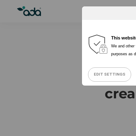
PORQUÉ ADA
This websit
We and other t
purposes as d
6 háb
EDIT SETTINGS
crea