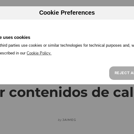
HERRAMIENTAS
PRECIOS
PROGRAMA PARTNER
RECU
Cookie Preferences
e uses cookies
hird parties use cookies or similar technologies for technical purposes and, w
escribed in our
Cookie Policy.
itos imprescindible
REJECT A
r contenidos de ca
by
JAIMEG