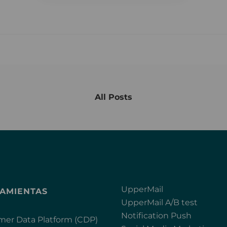
All Posts
UpperMail
AMIENTAS
UpperMail A/B test
Notification Push
er Data Platform (CDP)