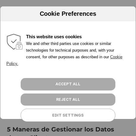
Cookie Preferences
This website uses cookies
adquisición de leads
We and other third parties use cookies or similar
PORQUÉ ADA
technologies for technical purposes and, with your
consent, for other purposes as described in our
Cookie
HERRAMIENTAS
Policy.
PRECIOS
PROGRAMA PARTNER
RECURSOS
ACCEPT ALL
ACCESO
REJECT ALL
REGÍSTRATE GRATIS
EDIT SETTINGS
5 Maneras de Gestionar los Datos