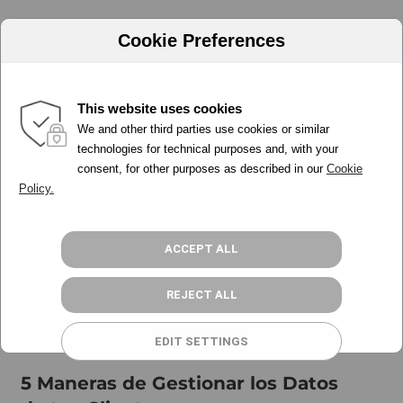
Cookie Preferences
This website uses cookies
comunicación con clientes
We and other third parties use cookies or similar
PORQUÉ ADA
technologies for technical purposes and, with your
consent, for other purposes as described in our
Cookie
HERRAMIENTAS
Policy.
PRECIOS
PROGRAMA PARTNER
RECURSOS
ACCEPT ALL
ACCESO
REJECT ALL
REGÍSTRATE GRATIS
EDIT SETTINGS
5 Maneras de Gestionar los Datos