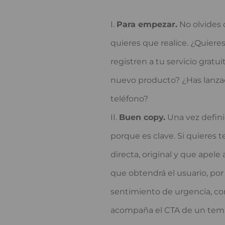
Para empezar.
No olvides d
quieres que realice. ¿Quier
registren a tu servicio grat
nuevo producto? ¿Has lanzad
teléfono?
Buen copy.
Una vez definid
porque es clave. Si quieres t
directa, original y que apele
que obtendrá el usuario, po
sentimiento de urgencia, como
acompaña el CTA de un temp