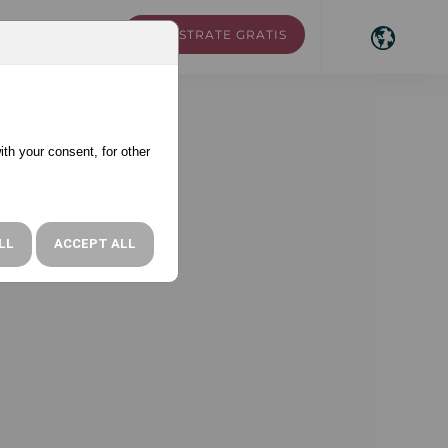
REGÍSTRATE GRATIS
RSOS
ACCESO
ith your consent, for other
all to
LL
ACCEPT ALL