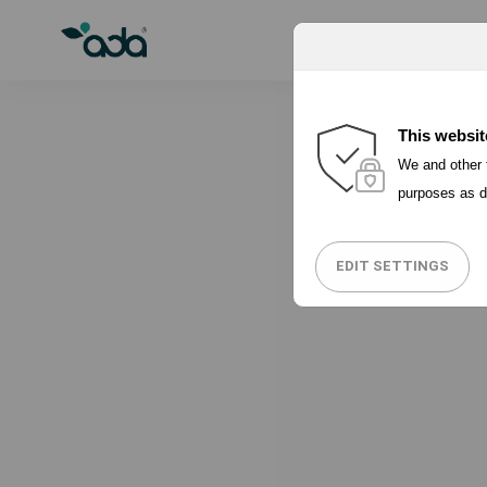
PORQUÉ ADA
This websit
We and other t
purposes as d
7 rec
EDIT SETTINGS