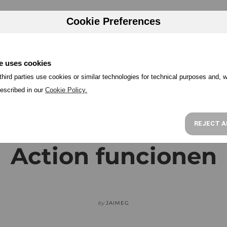
HERRAMIENTAS
PRECIOS
PROGRAMA PARTNER
RECU
Cookie Preferences
e uses cookies
hird parties use cookies or similar technologies for technical purposes and, w
escribed in our
Cookie Policy.
ursos para que tus C
REJECT A
Action funcionen
by
JAIMEG